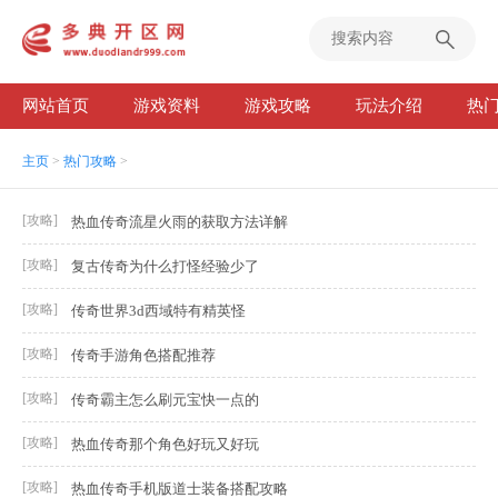
网站首页
游戏资料
游戏攻略
玩法介绍
热
主页
>
热门攻略
>
[攻略]
热血传奇流星火雨的获取方法详解
[攻略]
复古传奇为什么打怪经验少了
[攻略]
传奇世界3d西域特有精英怪
[攻略]
传奇手游角色搭配推荐
[攻略]
传奇霸主怎么刷元宝快一点的
[攻略]
热血传奇那个角色好玩又好玩
[攻略]
热血传奇手机版道士装备搭配攻略