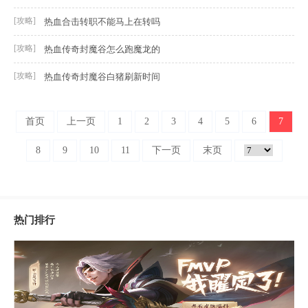
[攻略]
热血合击转职不能马上在转吗
[攻略]
热血传奇封魔谷怎么跑魔龙的
[攻略]
热血传奇封魔谷白猪刷新时间
首页
上一页
1
2
3
4
5
6
7
8
9
10
11
下一页
末页
热门排行