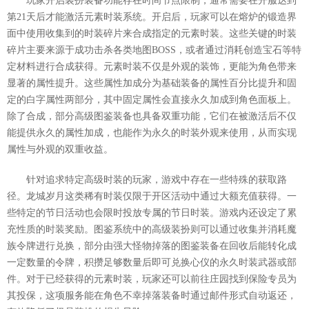
玩家开启装扮装备功能存在时间节点限制，通常需要在开服达到
第21天后才能激活元素时装系统。开启后，玩家可以在熔炉的锻造界
面中使用收集到的时装碎片来合成指定的元素时装。这些关键的时装
碎片主要来源于成功击杀各类地图BOSS，或者通过消耗创造宝石等特
定材料进行合成获得。元素时装不仅是外观的装饰，更能为角色带来
显著的属性提升。这些属性加成分为基础装备的属性百分比提升和固
定的白字属性两部分，其中固定属性会直接永久加成到角色面板上。
除了合成，部分高级图鉴装备也具备双重功能，它们在被激活后不仅
能提供永久的属性加成，也能作为永久的时装外观来使用，从而实现
属性与外观的双重收益。
针对追求特定高级时装的玩家，游戏中存在一些特殊的获取路
径。龙城岁月这类稀有时装仅限于开区活动中通过大额充值获得。一
些特定的节日活动也会限时投放专属的节日时装。游戏内还设定了累
充性质的时装奖励。图鉴系统中的高级装扮则可以通过收集并消耗魔
族令牌进行兑换，部分由强大怪物掉落的图鉴装备在回收后能转化成
一定数量的令牌，积攒足够数量后即可兑换心仪的永久时装武器或部
件。对于已经获得的元素时装，玩家还可以前往庄园找到保险专员为
其投保，这项服务能在角色不幸掉落装备时通过邮件形式自动返还，