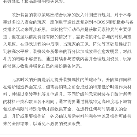
有效降低了极品装扮的损失风险。
装扮装备的获取策略应结合玩家的投入计划进行规划。对于不希
望过多投入资金的玩家，应侧重于通过反复刷副本BOSS和积极参与各
类排名活动来逐步积累。皇陵挖宝活动虽然是获取元素神兵的主要渠
道，但在游戏前期资源有限的情况下，需要谨慎评估参与的时机与投
入规模。在游戏进程的中后期，当玩家的玉佩、阵法等基础属性提升
到较高水平后，装扮装备所带来的百分比加成效果会愈发明显，对战
斗力的增幅不容忽视。通过持续参与游戏内容并合理规划资源，玩家
能够逐步收集并强化自己的装扮装备体系。
元素时装的升阶是后期提升装扮属性的关键环节。升阶操作同样
在熔炉锻造界面完成，但需要消耗之前合成过的特定低阶时装作为材
料，并辅以皇陵手札等其他道具。不同阶级的元素时装在升阶时所需
的材料种类和数量各不相同，通常需要通过挑战特定高难度地下城首
领或参与限时特殊活动才能收集齐全。在进行任何与时装相关的合
成、升阶或重要操作前，务必确认所需材料的完备性以及操作可能带
来的全部结果，以避免不必要的资源浪费。